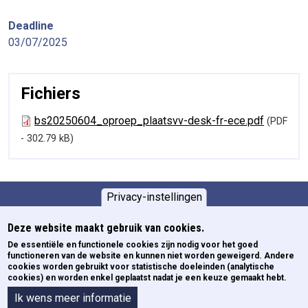
Deadline
03/07/2025
Fichiers
bs20250604_oproep_plaatsvv-desk-fr-ece.pdf
(PDF
- 302.79 kB)
Privacy-instellingen
Opleidingen
Pied de page
Deze website maakt gebruik van cookies.
De essentiële en functionele cookies zijn nodig voor het goed
Newsletters
functioneren van de website en kunnen niet worden geweigerd. Andere
ECE
cookies worden gebruikt voor statistische doeleinden (analytische
cookies) en worden enkel geplaatst nadat je een keuze gemaakt hebt.
Formulieren
Over het IGO
Ik wens meer informatie