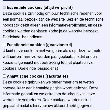
Organogram
Essentiële cookies (altijd verplicht)
Organen
Deze cookies zijn nodig om puur technische redenen voor
Geschiedenis
een normaal bezoek aan de website. Gezien de technische
Missie, visie en waarden
noodzaak geldt alleen een informatieverplichting, en deze
Jaarverslag
cookies worden geplaatst zodra je de website bezoekt.
Beleidsplan
Doeleinde: basisdienst
Huisstijl
Functionele cookies (geadviseerd)
Nieuws
U kunt deze cookies niet weigeren als u op deze website
Vacatures
wilt surfen, maar ze worden pas geplaatst nadat er een
FAQ / Contact
keuze is gemaakt met betrekking tot het plaatsen van
cookies. Doeleinde: basisdienst
Ons contacteren
Analytische cookies (facultatief)
Ons bereiken
Deze cookies gebruiken we onder meer om te weten
Pers
hoeveel keer een bepaalde pagina wordt gelezen. Deze
Klachten
informatie gebruiken we enkel om de inhoud van onze
Disclaimer betreffende e-mails
website te verbeteren. Deze cookies worden enkel
geplaatst nadat u hiervoor uw akkoord hebt gegeven.