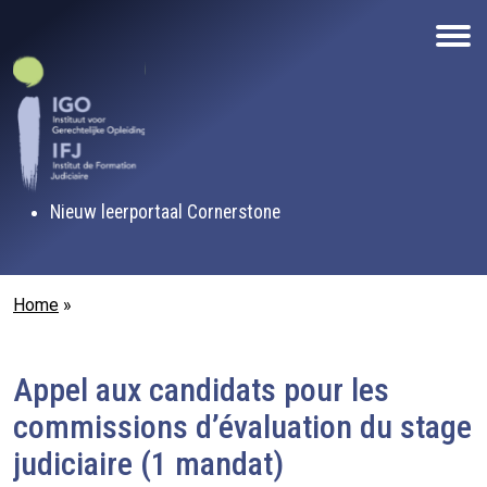
Overslaan en naar de inhoud gaan
Nieuw leerportaal Cornerstone
Kruimelpad
Home
Appel aux candidats pour les
commissions d’évaluation du stage
judiciaire (1 mandat)