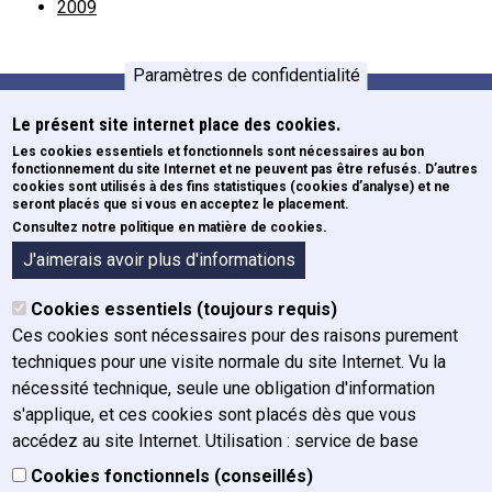
2009
Paramètres de confidentialité
Le présent site internet place des cookies.
Formations
Pied de page
Les cookies essentiels et fonctionnels sont nécessaires au bon
fonctionnement du site Internet et ne peuvent pas être refusés. D’autres
Newsletters
cookies sont utilisés à des fins statistiques (cookies d’analyse) et ne
ECE
seront placés que si vous en acceptez le placement.
Consultez notre politique en matière de cookies.
Formulaires
A propos de l'IFJ
J'aimerais avoir plus d'informations
Organigramme
Cookies essentiels (toujours requis)
Organes
Ces cookies sont nécessaires pour des raisons purement
Historique
techniques pour une visite normale du site Internet. Vu la
Mission, vision et valeurs
nécessité technique, seule une obligation d'information
Rapport annuel
s'applique, et ces cookies sont placés dès que vous
Plan de gestion
accédez au site Internet. Utilisation : service de base
Charte graphique
Cookies fonctionnels (conseillés)
Actualités