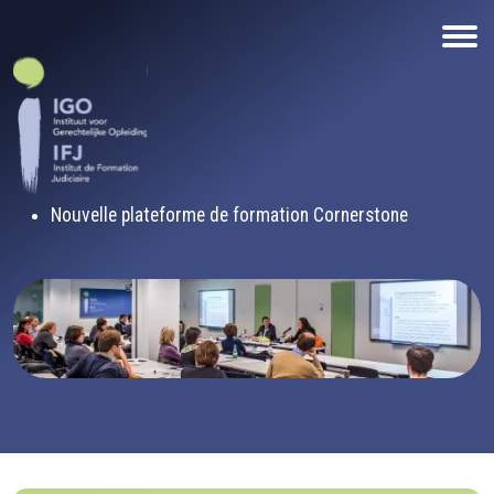
Aller au contenu principal
Nouvelle plateforme de formation Cornerstone