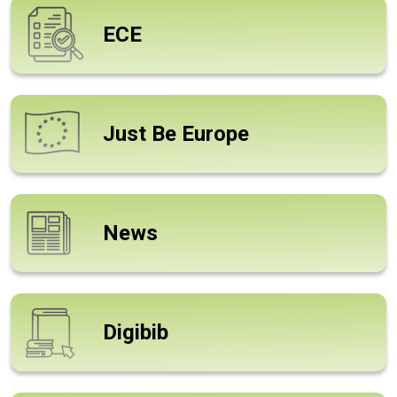
ECE
Just Be Europe
News
Digibib