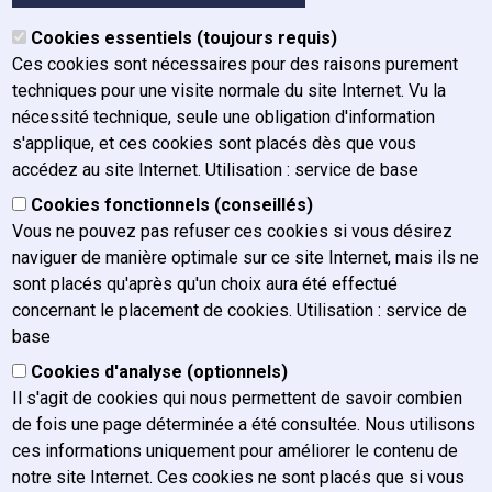
Organigramme
Cookies essentiels (toujours requis)
Organes
Ces cookies sont nécessaires pour des raisons purement
Historique
techniques pour une visite normale du site Internet. Vu la
Mission, vision et valeurs
nécessité technique, seule une obligation d'information
Rapport annuel
s'applique, et ces cookies sont placés dès que vous
Plan de gestion
accédez au site Internet. Utilisation : service de base
Charte graphique
Cookies fonctionnels (conseillés)
Actualités
Vous ne pouvez pas refuser ces cookies si vous désirez
Postes vacants
naviguer de manière optimale sur ce site Internet, mais ils ne
FAQ / Contact
sont placés qu'après qu'un choix aura été effectué
concernant le placement de cookies. Utilisation : service de
Nous contacter
base
Nous atteindre
Presse
Cookies d'analyse (optionnels)
Plaintes
Il s'agit de cookies qui nous permettent de savoir combien
Confidentialité des courriels
de fois une page déterminée a été consultée. Nous utilisons
ces informations uniquement pour améliorer le contenu de
notre site Internet. Ces cookies ne sont placés que si vous